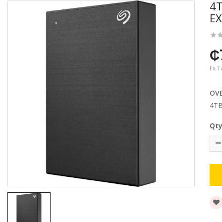
4
E
₵
Ex T
OV
4TB
Qt