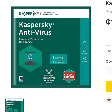
Ka
₵
Ex T
OV
Kas
Qt